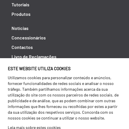
Tutoriais
Produtos
Notícias
Concessionários
Contactos
Livro de Reclamações
Política de Privacidade
ESTE WEBSITE UTILIZA COOKIES
Canal de Denúncias (RGPC)
Utilizamos cookies para personalizar conteúdo e anúncios,
fornecer funcionalidades de redes sociais e analisar o nosso
Termos e condições
tráfego. Também partilhamos informações acerca da sua
utilização do site com os nossos parceiros de redes sociais, de
publicidade e de análise, que as podem combinar com outras
informações que lhes forneceu ou recolhidas por estes a partir
da sua utilização dos respetivos serviços. Concorda com os
nossos cookies se continuar a utilizar o nosso website.
Leia mais sobre estes cookies