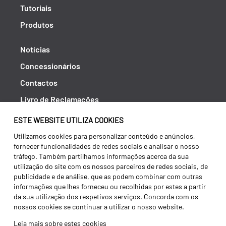
Tutoriais
Produtos
Notícias
Concessionários
Contactos
Livro de Reclamações
Política de Privacidade
ESTE WEBSITE UTILIZA COOKIES
Canal de Denúncias (RGPC)
Utilizamos cookies para personalizar conteúdo e anúncios,
fornecer funcionalidades de redes sociais e analisar o nosso
Termos e condições
tráfego. Também partilhamos informações acerca da sua
utilização do site com os nossos parceiros de redes sociais, de
publicidade e de análise, que as podem combinar com outras
informações que lhes forneceu ou recolhidas por estes a partir
da sua utilização dos respetivos serviços. Concorda com os
nossos cookies se continuar a utilizar o nosso website.
Leia mais sobre estes cookies