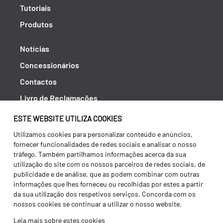
Tutoriais
Produtos
Notícias
Concessionários
Contactos
Livro de Reclamações
Política de Privacidade
ESTE WEBSITE UTILIZA COOKIES
Canal de Denúncias (RGPC)
Utilizamos cookies para personalizar conteúdo e anúncios,
fornecer funcionalidades de redes sociais e analisar o nosso
Termos e condições
tráfego. Também partilhamos informações acerca da sua
utilização do site com os nossos parceiros de redes sociais, de
publicidade e de análise, que as podem combinar com outras
informações que lhes forneceu ou recolhidas por estes a partir
da sua utilização dos respetivos serviços. Concorda com os
nossos cookies se continuar a utilizar o nosso website.
Leia mais sobre estes cookies