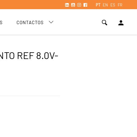
PT
EN
ES
FR
person
S
CONTACTOS
TO REF 8.0V-