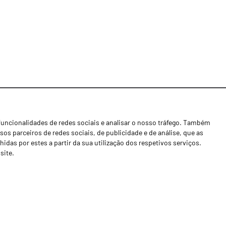
funcionalidades de redes sociais e analisar o nosso tráfego. Também
Notícias
os parceiros de redes sociais, de publicidade e de análise, que as
Concessionários
as por estes a partir da sua utilização dos respetivos serviços.
site.
Contactos
Livro de Reclamações
Política de Privacidade
Canal de Denúncias (RGPC)
Termos e condições