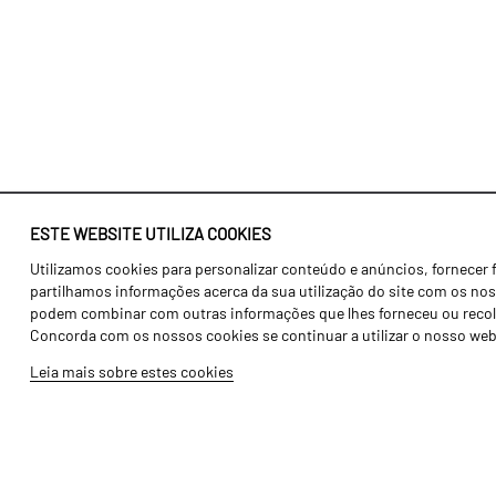
ESTE WEBSITE UTILIZA COOKIES
Utilizamos cookies para personalizar conteúdo e anúncios, fornecer 
Identidade
Agricultura
partilhamos informações acerca da sua utilização do site com os noss
História
Transportes
podem combinar com outras informações que lhes forneceu ou recolhid
Concorda com os nossos cookies se continuar a utilizar o nosso web
Fábrica / Produção
Gama Floresta
Leia mais sobre estes cookies
Recursos Humanos
Gama Vinha
Peças
Opcionais
Galeria de Vídeos