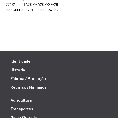
221920008 | A2CP - A2CP-22-26
221930008 | A2CP - A2CP-24-26
Identidade
História
Fábrica / Produção
Recursos Humanos
Agricultura
Transportes
Gama Floresta