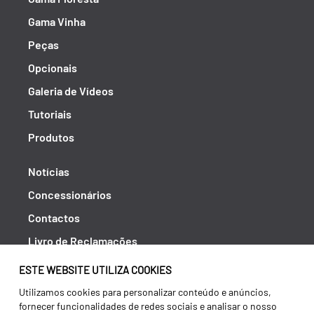
Gama Vinha
Peças
Opcionais
Galeria de Vídeos
Tutoriais
Produtos
Notícias
Concessionários
Contactos
Livro de Reclamações
Política de Privacidade
ESTE WEBSITE UTILIZA COOKIES
Canal de Denúncias (RGPC)
Utilizamos cookies para personalizar conteúdo e anúncios,
fornecer funcionalidades de redes sociais e analisar o nosso
Termos e condições