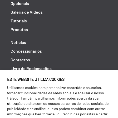
Opcionais
Galeria de Vídeos
Tutoriais
Produtos
Notícias
Concessionários
Contactos
Livro de Reclamações
Política de Privacidade
ESTE WEBSITE UTILIZA COOKIES
Canal de Denúncias (RGPC)
Utilizamos cookies para personalizar conteúdo e anúncios,
fornecer funcionalidades de redes sociais e analisar o nosso
Termos e condições
tráfego. Também partilhamos informações acerca da sua
utilização do site com os nossos parceiros de redes sociais, de
publicidade e de análise, que as podem combinar com outras
informações que lhes forneceu ou recolhidas por estes a partir