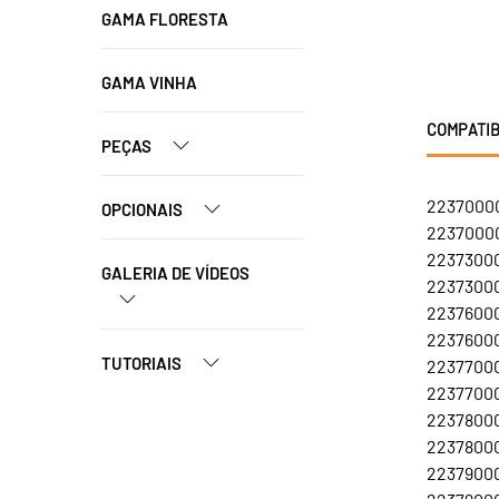
GAMA FLORESTA
GAMA VINHA
COMPATIB
PEÇAS
22370000
OPCIONAIS
22370000
22373000
GALERIA DE VÍDEOS
22373000
22376000
22376000
TUTORIAIS
22377000
22377000
22378000
22378000
22379000