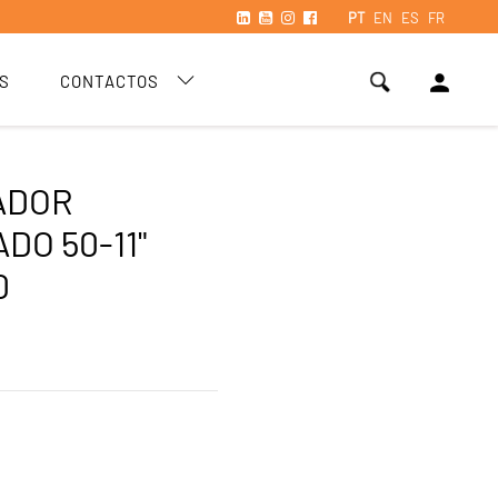
PT
EN
ES
FR
person
S
CONTACTOS
ADOR
DO 50-11"
0