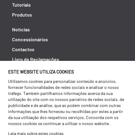
Tutoriais
Produtos
Notícias
Concessionários
Contactos
Livro de Reclamações
Política de Privacidade
ESTE WEBSITE UTILIZA COOKIES
Canal de Denúncias (RGPC)
Utilizamos cookies para personalizar conteúdo e anúncios,
fornecer funcionalidades de redes sociais e analisar o nosso
Termos e condições
tráfego. Também partilhamos informações acerca da sua
utilização do site com os nossos parceiros de redes sociais, de
publicidade e de análise, que as podem combinar com outras
informações que lhes forneceu ou recolhidas por estes a partir
da sua utilização dos respetivos serviços. Concorda com os
nossos cookies se continuar a utilizar o nosso website.
Leia mais sobre estes cookies