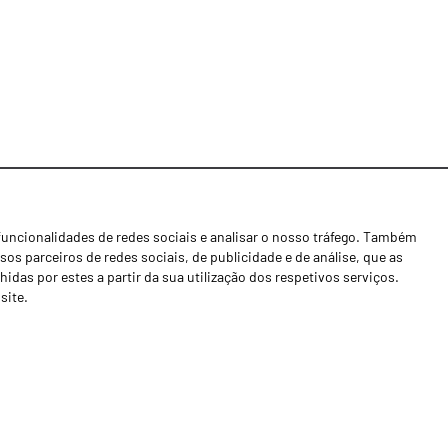
funcionalidades de redes sociais e analisar o nosso tráfego. Também
Notícias
os parceiros de redes sociais, de publicidade e de análise, que as
Concessionários
as por estes a partir da sua utilização dos respetivos serviços.
site.
Contactos
Livro de Reclamações
Política de Privacidade
Canal de Denúncias (RGPC)
Termos e condições