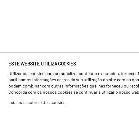
ESTE WEBSITE UTILIZA COOKIES
Utilizamos cookies para personalizar conteúdo e anúncios, fornecer 
Identidade
Agricultura
partilhamos informações acerca da sua utilização do site com os noss
História
Transportes
podem combinar com outras informações que lhes forneceu ou recolhid
Concorda com os nossos cookies se continuar a utilizar o nosso web
Fábrica / Produção
Gama Floresta
Leia mais sobre estes cookies
Recursos Humanos
Gama Vinha
Peças
Opcionais
Galeria de Vídeos