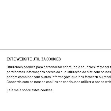
ESTE WEBSITE UTILIZA COOKIES
Utilizamos cookies para personalizar conteúdo e anúncios, fornecer 
Identidade
Agricultura
partilhamos informações acerca da sua utilização do site com os noss
História
Transportes
podem combinar com outras informações que lhes forneceu ou recolhid
Concorda com os nossos cookies se continuar a utilizar o nosso web
Fábrica / Produção
Gama Floresta
Leia mais sobre estes cookies
Recursos Humanos
Gama Vinha
Peças
Opcionais