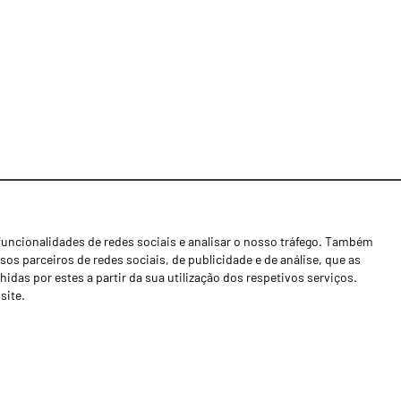
funcionalidades de redes sociais e analisar o nosso tráfego. Também
Notícias
os parceiros de redes sociais, de publicidade e de análise, que as
Concessionários
as por estes a partir da sua utilização dos respetivos serviços.
site.
Contactos
Livro de Reclamações
Política de Privacidade
Canal de Denúncias (RGPC)