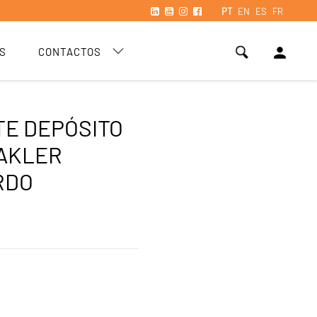
PT
EN
ES
FR
person
S
CONTACTOS
E DEPÓSITO
AKLER
RDO