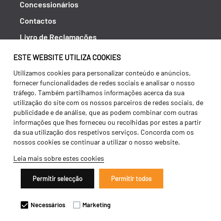
Concessionários
Contactos
Livro de Reclamações
Política de Privacidade
ESTE WEBSITE UTILIZA COOKIES
Canal de Denúncias (RGPC)
Utilizamos cookies para personalizar conteúdo e anúncios,
fornecer funcionalidades de redes sociais e analisar o nosso
Termos e condições
tráfego. Também partilhamos informações acerca da sua
utilização do site com os nossos parceiros de redes sociais, de
publicidade e de análise, que as podem combinar com outras
informações que lhes forneceu ou recolhidas por estes a partir
da sua utilização dos respetivos serviços. Concorda com os
nossos cookies se continuar a utilizar o nosso website.
Leia mais sobre estes cookies
Permitir selecção
Permitir todos
Copyright 2026 ©
Galucho
Necessários
Marketing