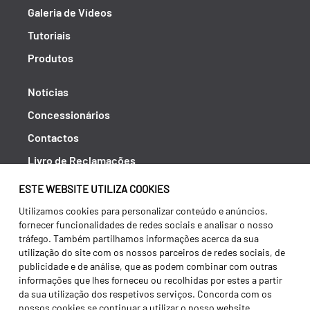
Galeria de Vídeos
Tutoriais
Produtos
Notícias
Concessionários
Contactos
Livro de Reclamações
Política de Privacidade
ESTE WEBSITE UTILIZA COOKIES
Canal de Denúncias (RGPC)
Utilizamos cookies para personalizar conteúdo e anúncios,
fornecer funcionalidades de redes sociais e analisar o nosso
Termos e condições
tráfego. Também partilhamos informações acerca da sua
utilização do site com os nossos parceiros de redes sociais, de
publicidade e de análise, que as podem combinar com outras
informações que lhes forneceu ou recolhidas por estes a partir
da sua utilização dos respetivos serviços. Concorda com os
nossos cookies se continuar a utilizar o nosso website.