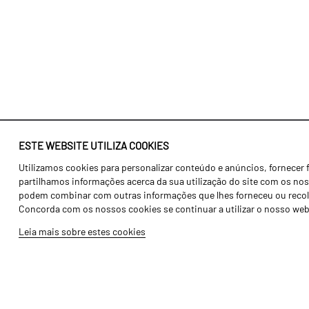
ESTE WEBSITE UTILIZA COOKIES
Utilizamos cookies para personalizar conteúdo e anúncios, fornecer 
Identidade
Agricultura
partilhamos informações acerca da sua utilização do site com os noss
História
Transportes
podem combinar com outras informações que lhes forneceu ou recolhid
Concorda com os nossos cookies se continuar a utilizar o nosso web
Fábrica / Produção
Gama Floresta
Leia mais sobre estes cookies
Recursos Humanos
Gama Vinha
Peças
Opcionais
Galeria de Vídeos