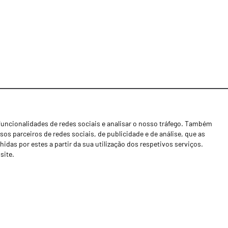
funcionalidades de redes sociais e analisar o nosso tráfego. Também
Notícias
os parceiros de redes sociais, de publicidade e de análise, que as
Concessionários
as por estes a partir da sua utilização dos respetivos serviços.
site.
Contactos
Livro de Reclamações
Política de Privacidade
Canal de Denúncias (RGPC)
Termos e condições