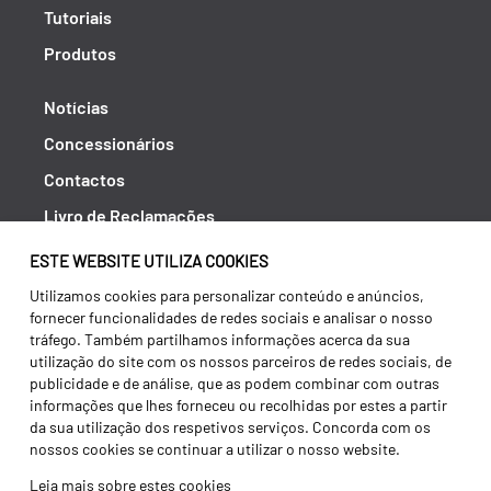
Tutoriais
Produtos
Notícias
Concessionários
Contactos
Livro de Reclamações
Política de Privacidade
ESTE WEBSITE UTILIZA COOKIES
Canal de Denúncias (RGPC)
Utilizamos cookies para personalizar conteúdo e anúncios,
fornecer funcionalidades de redes sociais e analisar o nosso
Termos e condições
tráfego. Também partilhamos informações acerca da sua
utilização do site com os nossos parceiros de redes sociais, de
publicidade e de análise, que as podem combinar com outras
informações que lhes forneceu ou recolhidas por estes a partir
da sua utilização dos respetivos serviços. Concorda com os
nossos cookies se continuar a utilizar o nosso website.
Leia mais sobre estes cookies