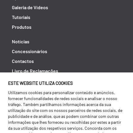
Galeria de Vídeos
Tutoriais
Produtos
Notícias
Concessionários
Contactos
Livro de Reclamações
Política de Privacidade
ESTE WEBSITE UTILIZA COOKIES
Canal de Denúncias (RGPC)
Utilizamos cookies para personalizar conteúdo e anúncios,
fornecer funcionalidades de redes sociais e analisar o nosso
Termos e condições
tráfego. Também partilhamos informações acerca da sua
utilização do site com os nossos parceiros de redes sociais, de
publicidade e de análise, que as podem combinar com outras
informações que lhes forneceu ou recolhidas por estes a partir
da sua utilização dos respetivos serviços. Concorda com os