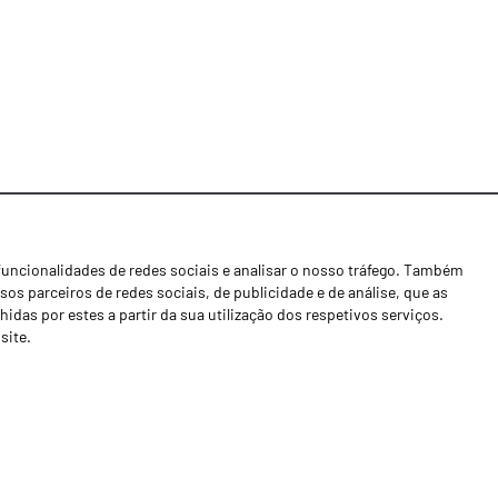
funcionalidades de redes sociais e analisar o nosso tráfego. Também
Notícias
os parceiros de redes sociais, de publicidade e de análise, que as
Concessionários
as por estes a partir da sua utilização dos respetivos serviços.
site.
Contactos
Livro de Reclamações
Política de Privacidade
Canal de Denúncias (RGPC)
Termos e condições