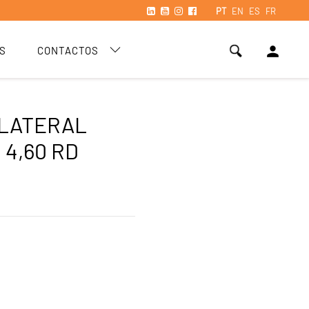
PT
EN
ES
FR
person
S
CONTACTOS
 LATERAL
 4,60 RD