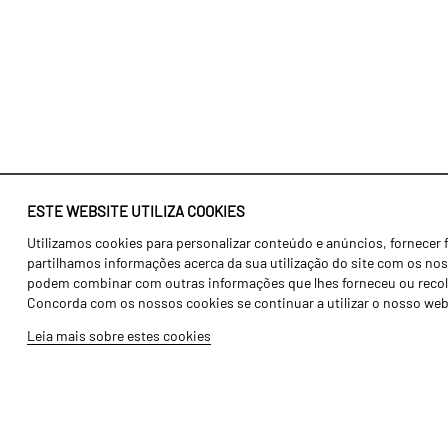
ESTE WEBSITE UTILIZA COOKIES
Utilizamos cookies para personalizar conteúdo e anúncios, fornecer 
Identidade
Agricultura
partilhamos informações acerca da sua utilização do site com os noss
História
Transportes
podem combinar com outras informações que lhes forneceu ou recolhid
Concorda com os nossos cookies se continuar a utilizar o nosso web
Fábrica / Produção
Gama Floresta
Leia mais sobre estes cookies
Recursos Humanos
Gama Vinha
Peças
Opcionais
Galeria de Vídeos