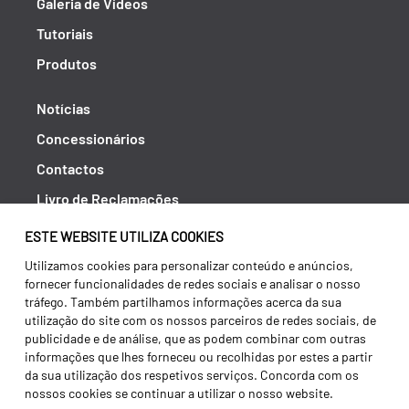
Galeria de Vídeos
Tutoriais
Produtos
Notícias
Concessionários
Contactos
Livro de Reclamações
Política de Privacidade
ESTE WEBSITE UTILIZA COOKIES
Canal de Denúncias (RGPC)
Utilizamos cookies para personalizar conteúdo e anúncios,
fornecer funcionalidades de redes sociais e analisar o nosso
Termos e condições
tráfego. Também partilhamos informações acerca da sua
utilização do site com os nossos parceiros de redes sociais, de
publicidade e de análise, que as podem combinar com outras
informações que lhes forneceu ou recolhidas por estes a partir
da sua utilização dos respetivos serviços. Concorda com os
nossos cookies se continuar a utilizar o nosso website.