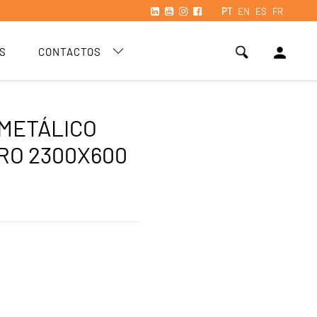
PT
EN
ES
FR
person
S
CONTACTOS
 METÁLICO
RO 2300X600