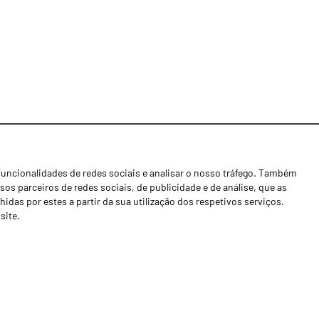
funcionalidades de redes sociais e analisar o nosso tráfego. Também
Notícias
os parceiros de redes sociais, de publicidade e de análise, que as
Concessionários
as por estes a partir da sua utilização dos respetivos serviços.
site.
Contactos
Livro de Reclamações
Política de Privacidade
Canal de Denúncias (RGPC)
Termos e condições