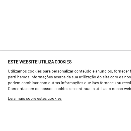
ESTE WEBSITE UTILIZA COOKIES
Utilizamos cookies para personalizar conteúdo e anúncios, fornecer 
Identidade
Agricultura
partilhamos informações acerca da sua utilização do site com os noss
História
Transportes
podem combinar com outras informações que lhes forneceu ou recolhid
Concorda com os nossos cookies se continuar a utilizar o nosso web
Fábrica / Produção
Gama Floresta
Leia mais sobre estes cookies
Recursos Humanos
Gama Vinha
Peças
Opcionais
Galeria de Vídeos