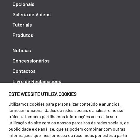
Opcionais
Galeria de Vídeos
Tutoriais
Produtos
Notícias
Concessionários
Contactos
Livro de Reclamações
Política de Privacidade
ESTE WEBSITE UTILIZA COOKIES
Canal de Denúncias (RGPC)
Utilizamos cookies para personalizar conteúdo e anúncios,
fornecer funcionalidades de redes sociais e analisar o nosso
Termos e condições
tráfego. Também partilhamos informações acerca da sua
utilização do site com os nossos parceiros de redes sociais, de
publicidade e de análise, que as podem combinar com outras
informações que lhes forneceu ou recolhidas por estes a partir