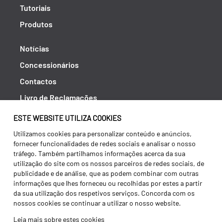
Tutoriais
Produtos
Notícias
Concessionários
Contactos
Livro de Reclamações
Política de Privacidade
ESTE WEBSITE UTILIZA COOKIES
Canal de Denúncias (RGPC)
Utilizamos cookies para personalizar conteúdo e anúncios,
fornecer funcionalidades de redes sociais e analisar o nosso
Termos e condições
tráfego. Também partilhamos informações acerca da sua
utilização do site com os nossos parceiros de redes sociais, de
publicidade e de análise, que as podem combinar com outras
informações que lhes forneceu ou recolhidas por estes a partir
da sua utilização dos respetivos serviços. Concorda com os
nossos cookies se continuar a utilizar o nosso website.
Leia mais sobre estes cookies