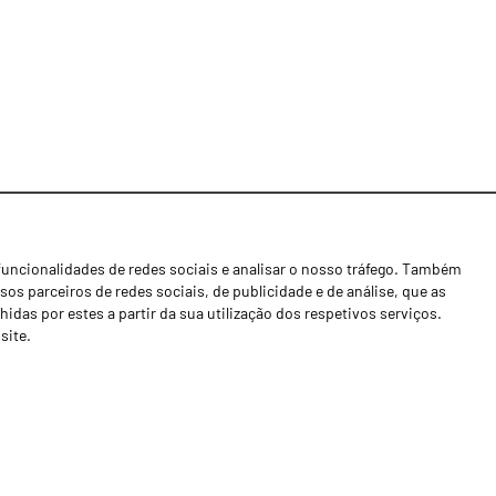
funcionalidades de redes sociais e analisar o nosso tráfego. Também
Notícias
os parceiros de redes sociais, de publicidade e de análise, que as
Concessionários
as por estes a partir da sua utilização dos respetivos serviços.
site.
Contactos
Livro de Reclamações
Política de Privacidade
Canal de Denúncias (RGPC)
Termos e condições