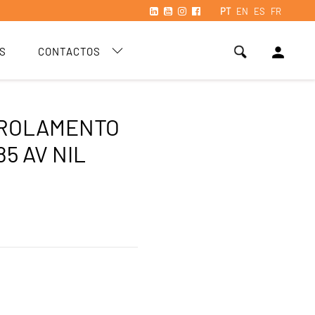
PT
EN
ES
FR
person
S
CONTACTOS
 ROLAMENTO
85 AV NIL