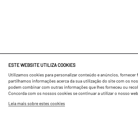
ESTE WEBSITE UTILIZA COOKIES
Utilizamos cookies para personalizar conteúdo e anúncios, fornecer 
Identidade
Agricultura
partilhamos informações acerca da sua utilização do site com os noss
História
Transportes
podem combinar com outras informações que lhes forneceu ou recolhid
Concorda com os nossos cookies se continuar a utilizar o nosso web
Fábrica / Produção
Gama Floresta
Leia mais sobre estes cookies
Recursos Humanos
Gama Vinha
Peças
Opcionais
Galeria de Vídeos