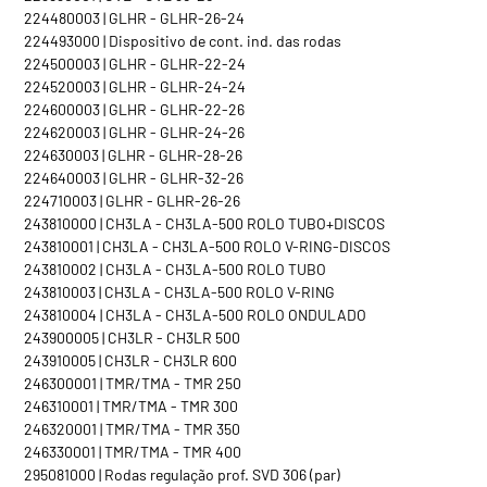
224480003 | GLHR - GLHR-26-24
224493000 | Dispositivo de cont. ind. das rodas
224500003 | GLHR - GLHR-22-24
224520003 | GLHR - GLHR-24-24
224600003 | GLHR - GLHR-22-26
224620003 | GLHR - GLHR-24-26
224630003 | GLHR - GLHR-28-26
224640003 | GLHR - GLHR-32-26
224710003 | GLHR - GLHR-26-26
243810000 | CH3LA - CH3LA-500 ROLO TUBO+DISCOS
243810001 | CH3LA - CH3LA-500 ROLO V-RING-DISCOS
243810002 | CH3LA - CH3LA-500 ROLO TUBO
243810003 | CH3LA - CH3LA-500 ROLO V-RING
243810004 | CH3LA - CH3LA-500 ROLO ONDULADO
243900005 | CH3LR - CH3LR 500
243910005 | CH3LR - CH3LR 600
246300001 | TMR/TMA - TMR 250
246310001 | TMR/TMA - TMR 300
246320001 | TMR/TMA - TMR 350
246330001 | TMR/TMA - TMR 400
295081000 | Rodas regulação prof. SVD 306 (par)