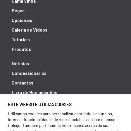
Gama Vinha
Peças
Opcionais
Galeria de Vídeos
Tutoriais
Produtos
Notícias
Concessionários
Contactos
Livro de Reclamações
Política de Privacidade
ESTE WEBSITE UTILIZA COOKIES
Canal de Denúncias (RGPC)
Utilizamos cookies para personalizar conteúdo e anúncios,
fornecer funcionalidades de redes sociais e analisar o nosso
Termos e condições
tráfego. Também partilhamos informações acerca da sua