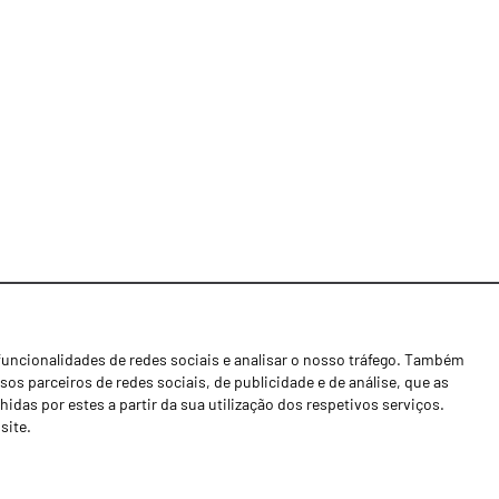
funcionalidades de redes sociais e analisar o nosso tráfego. Também
Notícias
os parceiros de redes sociais, de publicidade e de análise, que as
Concessionários
as por estes a partir da sua utilização dos respetivos serviços.
site.
Contactos
Livro de Reclamações