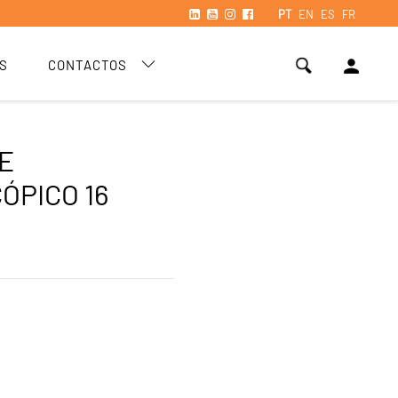
PT
EN
ES
FR
person
S
CONTACTOS
E
ÓPICO 16