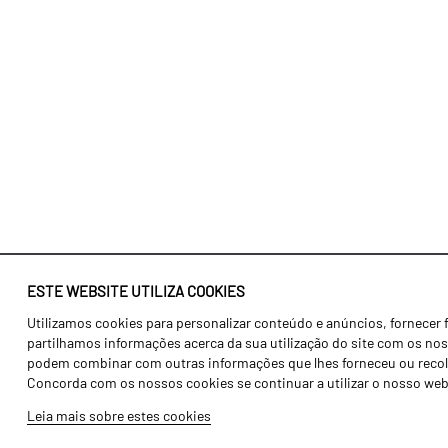
ESTE WEBSITE UTILIZA COOKIES
Utilizamos cookies para personalizar conteúdo e anúncios, fornecer 
Identidade
Agricultura
partilhamos informações acerca da sua utilização do site com os noss
História
Transportes
podem combinar com outras informações que lhes forneceu ou recolhid
Concorda com os nossos cookies se continuar a utilizar o nosso web
Fábrica / Produção
Gama Floresta
Leia mais sobre estes cookies
Recursos Humanos
Gama Vinha