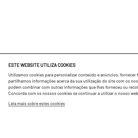
ESTE WEBSITE UTILIZA COOKIES
Utilizamos cookies para personalizar conteúdo e anúncios, fornecer 
Identidade
Agricultura
partilhamos informações acerca da sua utilização do site com os noss
História
Transportes
podem combinar com outras informações que lhes forneceu ou recolhid
Concorda com os nossos cookies se continuar a utilizar o nosso web
Fábrica / Produção
Gama Floresta
Leia mais sobre estes cookies
Recursos Humanos
Gama Vinha
Peças
Opcionais
Galeria de Vídeos