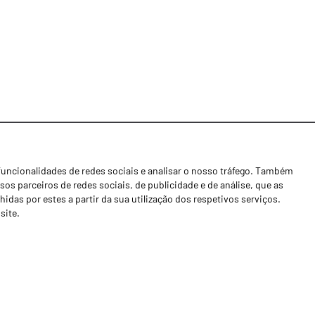
funcionalidades de redes sociais e analisar o nosso tráfego. Também
Notícias
os parceiros de redes sociais, de publicidade e de análise, que as
Concessionários
as por estes a partir da sua utilização dos respetivos serviços.
site.
Contactos
Livro de Reclamações
Política de Privacidade
Canal de Denúncias (RGPC)
Termos e condições