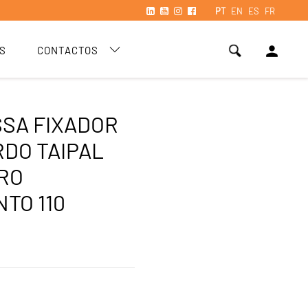
PT
EN
ES
FR
person
S
CONTACTOS
SA FIXADOR
DO TAIPAL
RO
TO 110