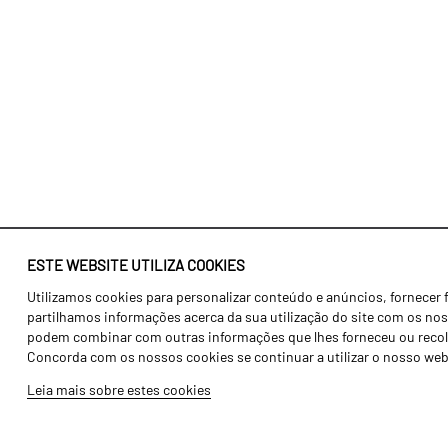
ESTE WEBSITE UTILIZA COOKIES
Utilizamos cookies para personalizar conteúdo e anúncios, fornecer 
Identidade
Agricultura
partilhamos informações acerca da sua utilização do site com os noss
História
Transportes
podem combinar com outras informações que lhes forneceu ou recolhid
Concorda com os nossos cookies se continuar a utilizar o nosso web
Fábrica / Produção
Gama Floresta
Leia mais sobre estes cookies
Recursos Humanos
Gama Vinha
Peças