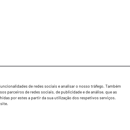
funcionalidades de redes sociais e analisar o nosso tráfego. Também
Notícias
os parceiros de redes sociais, de publicidade e de análise, que as
Concessionários
as por estes a partir da sua utilização dos respetivos serviços.
site.
Contactos
Livro de Reclamações
Política de Privacidade