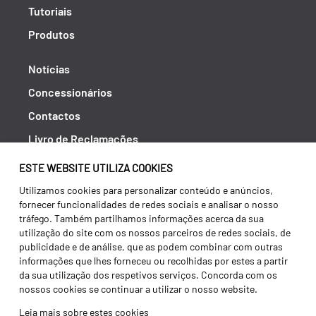
Tutoriais
Produtos
Notícias
Concessionários
Contactos
Livro de Reclamações
Política de Privacidade
ESTE WEBSITE UTILIZA COOKIES
Canal de Denúncias (RGPC)
Utilizamos cookies para personalizar conteúdo e anúncios,
fornecer funcionalidades de redes sociais e analisar o nosso
Termos e condições
tráfego. Também partilhamos informações acerca da sua
utilização do site com os nossos parceiros de redes sociais, de
publicidade e de análise, que as podem combinar com outras
informações que lhes forneceu ou recolhidas por estes a partir
da sua utilização dos respetivos serviços. Concorda com os
nossos cookies se continuar a utilizar o nosso website.
Leia mais sobre estes cookies