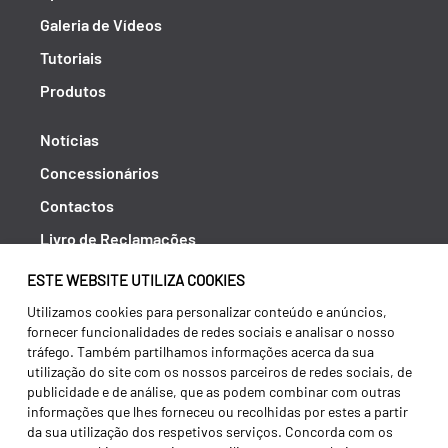
Galeria de Vídeos
Tutoriais
Produtos
Notícias
Concessionários
Contactos
Livro de Reclamações
Política de Privacidade
ESTE WEBSITE UTILIZA COOKIES
Canal de Denúncias (RGPC)
Utilizamos cookies para personalizar conteúdo e anúncios,
fornecer funcionalidades de redes sociais e analisar o nosso
Termos e condições
tráfego. Também partilhamos informações acerca da sua
utilização do site com os nossos parceiros de redes sociais, de
publicidade e de análise, que as podem combinar com outras
informações que lhes forneceu ou recolhidas por estes a partir
da sua utilização dos respetivos serviços. Concorda com os