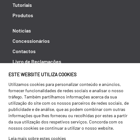
Tutoriais
Produtos
Notícias
Concessionários
Contactos
Livro de Reclamações
Política de Privacidade
ESTE WEBSITE UTILIZA COOKIES
Canal de Denúncias (RGPC)
Utilizamos cookies para personalizar conteúdo e anúncios,
fornecer funcionalidades de redes sociais e analisar o nosso
Termos e condições
tráfego. Também partilhamos informações acerca da sua
utilização do site com os nossos parceiros de redes sociais, de
publicidade e de análise, que as podem combinar com outras
informações que lhes forneceu ou recolhidas por estes a partir
da sua utilização dos respetivos serviços. Concorda com os
nossos cookies se continuar a utilizar o nosso website.
Leia mais sobre estes cookies