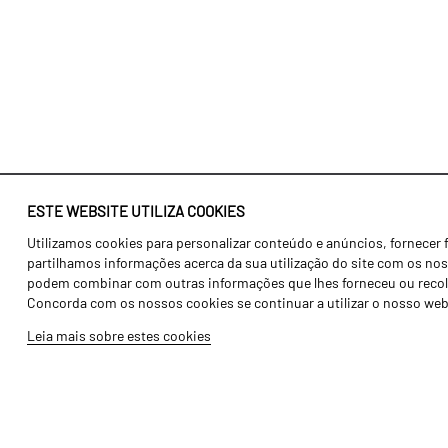
ESTE WEBSITE UTILIZA COOKIES
Utilizamos cookies para personalizar conteúdo e anúncios, fornecer 
Identidade
Agricultura
partilhamos informações acerca da sua utilização do site com os noss
História
Transportes
podem combinar com outras informações que lhes forneceu ou recolhid
Concorda com os nossos cookies se continuar a utilizar o nosso web
Fábrica / Produção
Gama Floresta
Leia mais sobre estes cookies
Recursos Humanos
Gama Vinha
Peças
Opcionais
Galeria de Vídeos