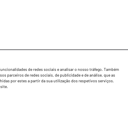
funcionalidades de redes sociais e analisar o nosso tráfego. Também
Notícias
os parceiros de redes sociais, de publicidade e de análise, que as
Concessionários
as por estes a partir da sua utilização dos respetivos serviços.
site.
Contactos
Livro de Reclamações
Política de Privacidade
Canal de Denúncias (RGPC)
Termos e condições