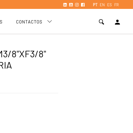
PT
EN
ES
FR
person
S
CONTACTOS
3/8"XF3/8"
RIA