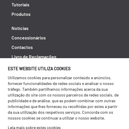
Tutoriais
Produtos
Notícias
Concessionários
Contactos
Livro de Reclamações
Política de Privacidade
ESTE WEBSITE UTILIZA COOKIES
Canal de Denúncias (RGPC)
Utilizamos cookies para personalizar conteúdo e anúncios,
fornecer funcionalidades de redes sociais e analisar o nosso
Termos e condições
tráfego. Também partilhamos informações acerca da sua
utilização do site com os nossos parceiros de redes sociais, de
publicidade e de análise, que as podem combinar com outras
informações que lhes forneceu ou recolhidas por estes a partir
da sua utilização dos respetivos serviços. Concorda com os
nossos cookies se continuar a utilizar o nosso website.
Leia mais sobre estes cookies