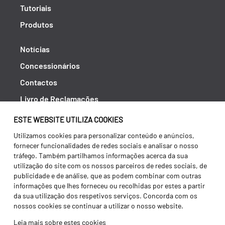
Tutoriais
Produtos
Notícias
Concessionários
Contactos
Livro de Reclamações
Política de Privacidade
ESTE WEBSITE UTILIZA COOKIES
Canal de Denúncias (RGPC)
Utilizamos cookies para personalizar conteúdo e anúncios,
fornecer funcionalidades de redes sociais e analisar o nosso
Termos e condições
tráfego. Também partilhamos informações acerca da sua
utilização do site com os nossos parceiros de redes sociais, de
publicidade e de análise, que as podem combinar com outras
informações que lhes forneceu ou recolhidas por estes a partir
da sua utilização dos respetivos serviços. Concorda com os
nossos cookies se continuar a utilizar o nosso website.
Leia mais sobre estes cookies