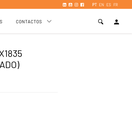
PT
EN
ES
FR
person
S
CONTACTOS
X1835
ADO)