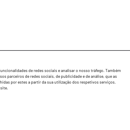
funcionalidades de redes sociais e analisar o nosso tráfego. Também
Notícias
os parceiros de redes sociais, de publicidade e de análise, que as
Concessionários
as por estes a partir da sua utilização dos respetivos serviços.
site.
Contactos
Livro de Reclamações
Política de Privacidade
Canal de Denúncias (RGPC)
Termos e condições