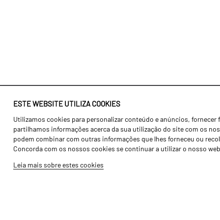
ESTE WEBSITE UTILIZA COOKIES
Utilizamos cookies para personalizar conteúdo e anúncios, fornecer 
Identidade
Agricultura
partilhamos informações acerca da sua utilização do site com os noss
História
Transportes
podem combinar com outras informações que lhes forneceu ou recolhid
Concorda com os nossos cookies se continuar a utilizar o nosso web
Fábrica / Produção
Gama Floresta
Leia mais sobre estes cookies
Recursos Humanos
Gama Vinha
Peças
Opcionais
Galeria de Vídeos