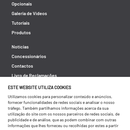
Opcionais
Galeria de Vídeos
Tutoriais
Produtos
Notícias
Concessionários
Contactos
Livro de Reclamações
Política de Privacidade
ESTE WEBSITE UTILIZA COOKIES
Canal de Denúncias (RGPC)
Utilizamos cookies para personalizar conteúdo e anúncios,
fornecer funcionalidades de redes sociais e analisar o nosso
Termos e condições
tráfego. Também partilhamos informações acerca da sua
utilização do site com os nossos parceiros de redes sociais, de
publicidade e de análise, que as podem combinar com outras
informações que lhes forneceu ou recolhidas por estes a partir