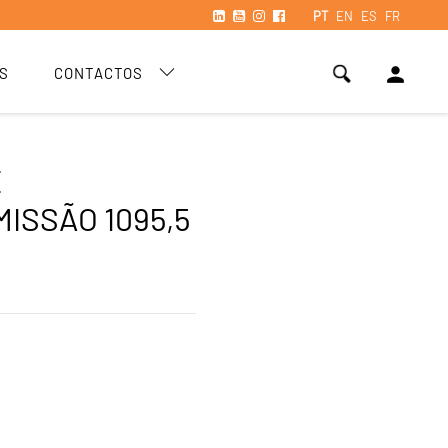
PT
EN
ES
FR
person
S
CONTACTOS
E
ISSÃO 1095,5