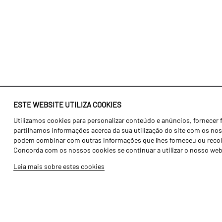
ESTE WEBSITE UTILIZA COOKIES
Utilizamos cookies para personalizar conteúdo e anúncios, fornecer 
Identidade
Agricultura
partilhamos informações acerca da sua utilização do site com os noss
História
Transportes
podem combinar com outras informações que lhes forneceu ou recolhid
Concorda com os nossos cookies se continuar a utilizar o nosso web
Fábrica / Produção
Gama Floresta
Leia mais sobre estes cookies
Recursos Humanos
Gama Vinha
Peças
Opcionais
Galeria de Vídeos