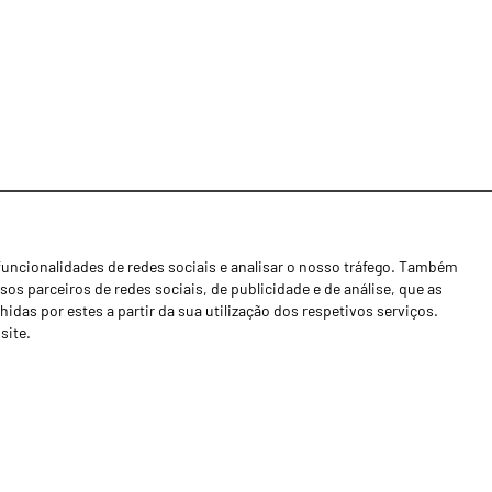
funcionalidades de redes sociais e analisar o nosso tráfego. Também
Notícias
os parceiros de redes sociais, de publicidade e de análise, que as
Concessionários
as por estes a partir da sua utilização dos respetivos serviços.
site.
Contactos
Livro de Reclamações
Política de Privacidade
Canal de Denúncias (RGPC)
Termos e condições