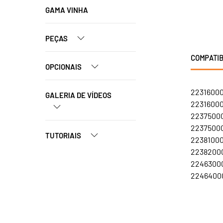
GAMA VINHA
PEÇAS
COMPATIB
OPCIONAIS
22316000
GALERIA DE VÍDEOS
22316000
22375000
22375000
TUTORIAIS
223810001
22382000
22463000
22464000