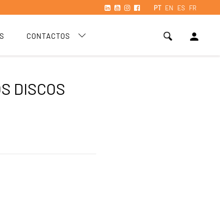
PT
EN
ES
FR
person
S
CONTACTOS
OS DISCOS