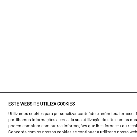
ESTE WEBSITE UTILIZA COOKIES
Utilizamos cookies para personalizar conteúdo e anúncios, fornecer 
Identidade
Agricultura
partilhamos informações acerca da sua utilização do site com os noss
História
Transportes
podem combinar com outras informações que lhes forneceu ou recolhid
Concorda com os nossos cookies se continuar a utilizar o nosso web
Fábrica / Produção
Gama Floresta