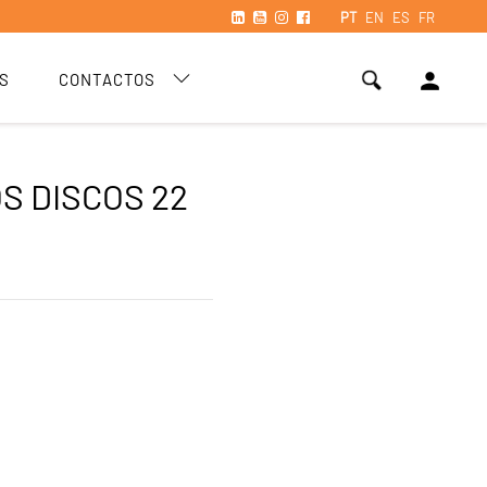
PT
EN
ES
FR
person
S
CONTACTOS
OS DISCOS 22