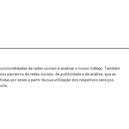
funcionalidades de redes sociais e analisar o nosso tráfego. Também
Notícias
os parceiros de redes sociais, de publicidade e de análise, que as
Concessionários
as por estes a partir da sua utilização dos respetivos serviços.
site.
Contactos
Livro de Reclamações
Política de Privacidade
Canal de Denúncias (RGPC)
Termos e condições