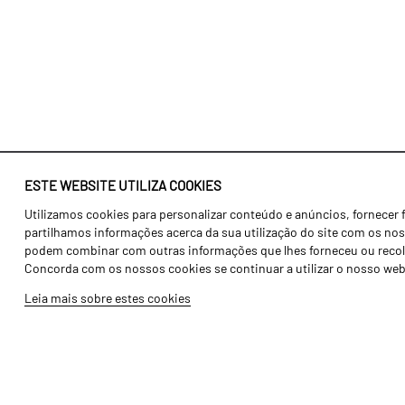
ESTE WEBSITE UTILIZA COOKIES
Utilizamos cookies para personalizar conteúdo e anúncios, fornecer 
Identidade
Agricultura
partilhamos informações acerca da sua utilização do site com os noss
História
Transportes
podem combinar com outras informações que lhes forneceu ou recolhid
Concorda com os nossos cookies se continuar a utilizar o nosso web
Fábrica / Produção
Gama Floresta
Leia mais sobre estes cookies
Recursos Humanos
Gama Vinha
Peças
Opcionais
Galeria de Vídeos