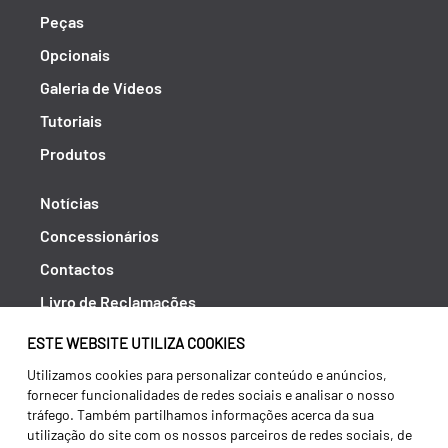
Peças
Opcionais
Galeria de Vídeos
Tutoriais
Produtos
Notícias
Concessionários
Contactos
Livro de Reclamações
Política de Privacidade
ESTE WEBSITE UTILIZA COOKIES
Canal de Denúncias (RGPC)
Utilizamos cookies para personalizar conteúdo e anúncios,
fornecer funcionalidades de redes sociais e analisar o nosso
Termos e condições
tráfego. Também partilhamos informações acerca da sua
utilização do site com os nossos parceiros de redes sociais, de