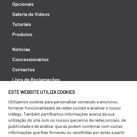
Opcionais
Galeria de Vídeos
Tutoriais
Produtos
Notícias
Concessionários
Contactos
Livro de Reclamações
Política de Privacidade
ESTE WEBSITE UTILIZA COOKIES
Canal de Denúncias (RGPC)
Utilizamos cookies para personalizar conteúdo e anúncios,
fornecer funcionalidades de redes sociais e analisar o nosso
Termos e condições
tráfego. Também partilhamos informações acerca da sua
utilização do site com os nossos parceiros de redes sociais, de
publicidade e de análise, que as podem combinar com outras
informações que lhes forneceu ou recolhidas por estes a partir