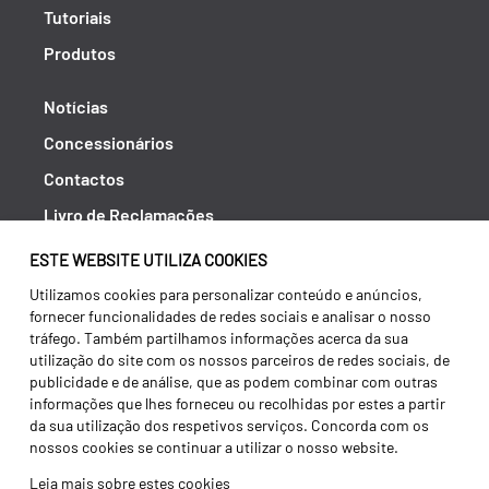
Tutoriais
Produtos
Notícias
Concessionários
Contactos
Livro de Reclamações
Política de Privacidade
ESTE WEBSITE UTILIZA COOKIES
Canal de Denúncias (RGPC)
Utilizamos cookies para personalizar conteúdo e anúncios,
fornecer funcionalidades de redes sociais e analisar o nosso
Termos e condições
tráfego. Também partilhamos informações acerca da sua
utilização do site com os nossos parceiros de redes sociais, de
publicidade e de análise, que as podem combinar com outras
informações que lhes forneceu ou recolhidas por estes a partir
da sua utilização dos respetivos serviços. Concorda com os
nossos cookies se continuar a utilizar o nosso website.
Leia mais sobre estes cookies