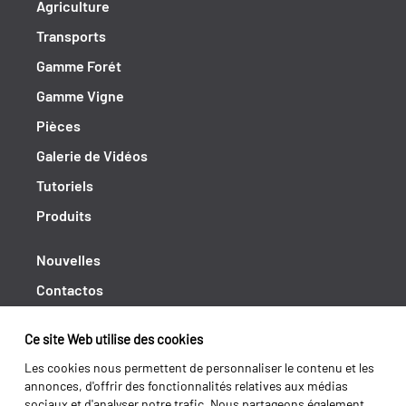
Agriculture
Transports
Gamme Forét
Gamme Vigne
Pièces
Galerie de Vidéos
Tutoriels
Produits
Nouvelles
Contactos
Cahiers de doléances
Ce site Web utilise des cookies
Shipping returns
Les cookies nous permettent de personnaliser le contenu et les
Politique de Privacité
annonces, d'offrir des fonctionnalités relatives aux médias
sociaux et d'analyser notre trafic. Nous partageons également