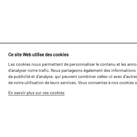
Ce site Web utilise des cookies
Les cookies nous permettent de personnaliser le contenu et les annon
Identité
Agriculture
d'analyser notre trafic. Nous partageons également des informations s
Histoire
Transports
de publicité et d'analyse, qui peuvent combiner celles-ci avec d'autre
de votre utilisation de leurs services. Vous consentez à nos cookies s
Usine / Production
Gamme Forét
En savoir plus sur ces cookies
Ressources Humaines
Gamme Vigne
Pièces
Galerie de Vidéos
Tutoriels
Produits