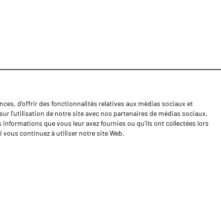
ces, d'offrir des fonctionnalités relatives aux médias sociaux et
Nouvelles
ur l'utilisation de notre site avec nos partenaires de médias sociaux,
Contactos
s informations que vous leur avez fournies ou qu'ils ont collectées lors
i vous continuez à utiliser notre site Web.
Cahiers de doléances
Shipping returns
Politique de Privacité
Termes et conditions