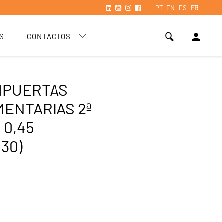
PT
EN
ES
FR
person
S
CONTACTOS
MPUERTAS
ENTARIAS 2ª
 0,45
,30)