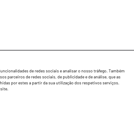
funcionalidades de redes sociais e analisar o nosso tráfego. Também
Notícias
os parceiros de redes sociais, de publicidade e de análise, que as
Concessionários
as por estes a partir da sua utilização dos respetivos serviços.
site.
Contactos
Livro de Reclamações
Política de Privacidade
Canal de Denúncias (RGPC)
Termos e condições