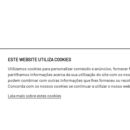
ESTE WEBSITE UTILIZA COOKIES
Utilizamos cookies para personalizar conteúdo e anúncios, fornecer 
Identidade
Agricultura
partilhamos informações acerca da sua utilização do site com os noss
História
Transportes
podem combinar com outras informações que lhes forneceu ou recolhid
Concorda com os nossos cookies se continuar a utilizar o nosso web
Fábrica / Produção
Gama Floresta
Leia mais sobre estes cookies
Recursos Humanos
Gama Vinha
Peças
Opcionais
Galeria de Vídeos