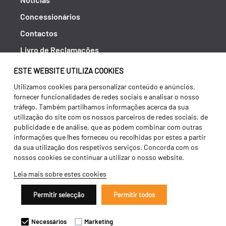
Concessionários
Contactos
Livro de Reclamações
Política de Privacidade
ESTE WEBSITE UTILIZA COOKIES
Canal de Denúncias (RGPC)
Utilizamos cookies para personalizar conteúdo e anúncios,
fornecer funcionalidades de redes sociais e analisar o nosso
Termos e condições
tráfego. Também partilhamos informações acerca da sua
utilização do site com os nossos parceiros de redes sociais, de
publicidade e de análise, que as podem combinar com outras
informações que lhes forneceu ou recolhidas por estes a partir
da sua utilização dos respetivos serviços. Concorda com os
nossos cookies se continuar a utilizar o nosso website.
Leia mais sobre estes cookies
Permitir selecção
Permitir todos
Copyright 2026 ©
Galucho
Necessários
Marketing