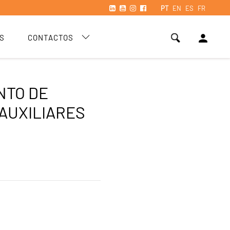
PT
EN
ES
FR
person
S
CONTACTOS
NTO DE
AUXILIARES