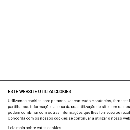
ESTE WEBSITE UTILIZA COOKIES
Utilizamos cookies para personalizar conteúdo e anúncios, fornecer 
Identidade
Agricultura
partilhamos informações acerca da sua utilização do site com os noss
História
Transportes
podem combinar com outras informações que lhes forneceu ou recolhid
Concorda com os nossos cookies se continuar a utilizar o nosso web
Fábrica / Produção
Gama Floresta
Leia mais sobre estes cookies