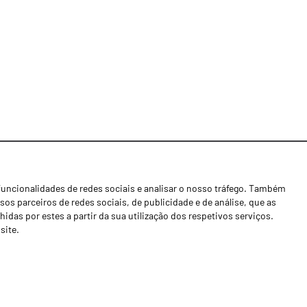
funcionalidades de redes sociais e analisar o nosso tráfego. Também
Notícias
os parceiros de redes sociais, de publicidade e de análise, que as
Concessionários
as por estes a partir da sua utilização dos respetivos serviços.
site.
Contactos
Livro de Reclamações
Política de Privacidade
Canal de Denúncias (RGPC)