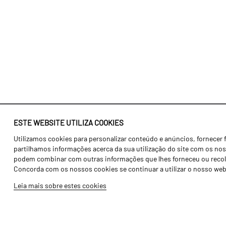
ESTE WEBSITE UTILIZA COOKIES
Utilizamos cookies para personalizar conteúdo e anúncios, fornecer 
Identidade
Agricultura
partilhamos informações acerca da sua utilização do site com os noss
História
Transportes
podem combinar com outras informações que lhes forneceu ou recolhid
Concorda com os nossos cookies se continuar a utilizar o nosso web
Fábrica / Produção
Gama Floresta
Leia mais sobre estes cookies
Recursos Humanos
Gama Vinha
Peças
Opcionais