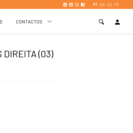
PT
EN
ES
FR
person
S
CONTACTOS
 DIREITA (03)