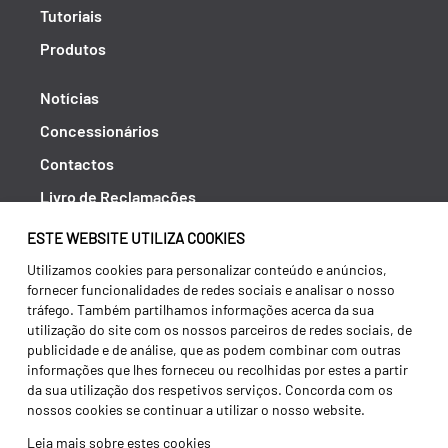
Tutoriais
Produtos
Notícias
Concessionários
Contactos
Livro de Reclamações
Política de Privacidade
ESTE WEBSITE UTILIZA COOKIES
Canal de Denúncias (RGPC)
Utilizamos cookies para personalizar conteúdo e anúncios,
fornecer funcionalidades de redes sociais e analisar o nosso
Termos e condições
tráfego. Também partilhamos informações acerca da sua
utilização do site com os nossos parceiros de redes sociais, de
publicidade e de análise, que as podem combinar com outras
informações que lhes forneceu ou recolhidas por estes a partir
da sua utilização dos respetivos serviços. Concorda com os
nossos cookies se continuar a utilizar o nosso website.
Leia mais sobre estes cookies