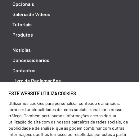
Opcionais
Galeria de Vídeos
Tutoriais
Produtos
Notícias
Concessionários
Contactos
Livro de Reclamações
Política de Privacidade
ESTE WEBSITE UTILIZA COOKIES
Canal de Denúncias (RGPC)
Utilizamos cookies para personalizar conteúdo e anúncios,
fornecer funcionalidades de redes sociais e analisar o nosso
Termos e condições
tráfego. Também partilhamos informações acerca da sua
utilização do site com os nossos parceiros de redes sociais, de
publicidade e de análise, que as podem combinar com outras
informações que lhes forneceu ou recolhidas por estes a partir