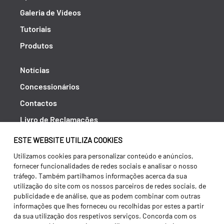
Galeria de Vídeos
Tutoriais
Produtos
Notícias
Concessionários
Contactos
Livro de Reclamações
Política de Privacidade
ESTE WEBSITE UTILIZA COOKIES
Canal de Denúncias (RGPC)
Utilizamos cookies para personalizar conteúdo e anúncios,
fornecer funcionalidades de redes sociais e analisar o nosso
Termos e condições
tráfego. Também partilhamos informações acerca da sua
utilização do site com os nossos parceiros de redes sociais, de
publicidade e de análise, que as podem combinar com outras
informações que lhes forneceu ou recolhidas por estes a partir
da sua utilização dos respetivos serviços. Concorda com os