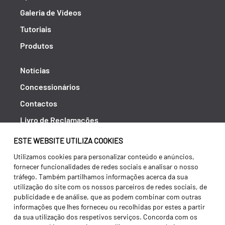
Galeria de Vídeos
Tutoriais
Produtos
Notícias
Concessionários
Contactos
Livro de Reclamações
Política de Privacidade
ESTE WEBSITE UTILIZA COOKIES
Canal de Denúncias (RGPC)
Utilizamos cookies para personalizar conteúdo e anúncios,
fornecer funcionalidades de redes sociais e analisar o nosso
Termos e condições
tráfego. Também partilhamos informações acerca da sua
utilização do site com os nossos parceiros de redes sociais, de
publicidade e de análise, que as podem combinar com outras
informações que lhes forneceu ou recolhidas por estes a partir
da sua utilização dos respetivos serviços. Concorda com os