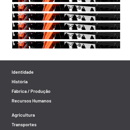
NGVR 40-26-9
NGVR 36-28-9
NGVR 36-26-9
NGVR 52-26-9
NGVR 52-28-9
Identidade
História
Fábrica / Produção
Recursos Humanos
Agricultura
Transportes